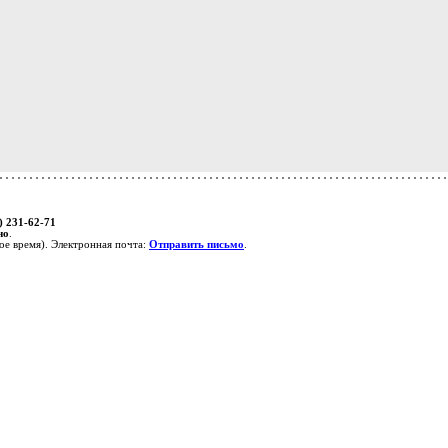
) 231-62-71
но
.
е время). Электронная почта:
Отправить письмо
.