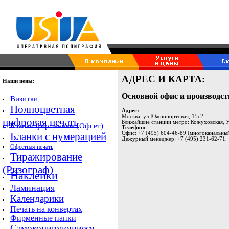
АДРЕС И КАРТА:
Наши цены:
Основной офис и производст
Визитки
Полноцветная
Адрес:
Москва, ул.Южнопортовая, 15с2.
цифровая печать
Ближайшие станции метро: Кожуховская, 
Бланки фирменные (Офсет)
Телефон:
Офис: +7 (495) 604-46-89 (многоканальны
Бланки с нумерацией
Дежурный менеджер: +7 (495) 231-62-71.
Офсетная печать
Тиражирование
(Ризограф)
Наклейки
Ламинация
Календарики
Печать на конвертах
Фирменные папки
Самокопирующиеся