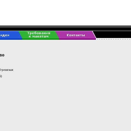
во
Угрешская
й)