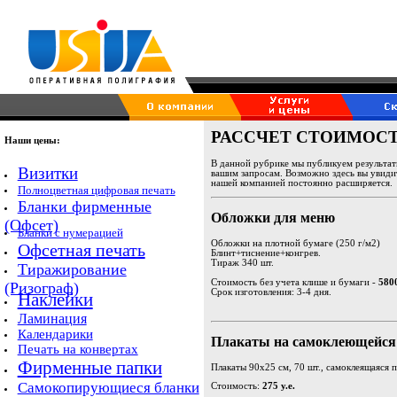
РАССЧЕТ СТОИМОСТИ
Наши цены:
В данной рубрике мы публикуем результа
Визитки
вашим запросам. Возможно здесь вы увидит
нашей компанией постоянно расширяется.
Полноцветная цифровая печать
Бланки фирменные
Обложки для меню
(Офсет)
Бланки с нумерацией
Обложки на плотной бумаге (250 г/м2)
Офсетная печать
Блинт+тиснение+конгрев.
Тираж 340 шт.
Тиражирование
Стоимость без учета клише и бумаги -
580
(Ризограф)
Срок изготовления: 3-4 дня.
Наклейки
Ламинация
Календарики
Плакаты на самоклеющейся
Печать на конвертах
Фирменные папки
Плакаты 90х25 см, 70 шт., самоклеящаяся пл
Самокопирующиеся бланки
Стоимость:
275 у.е.