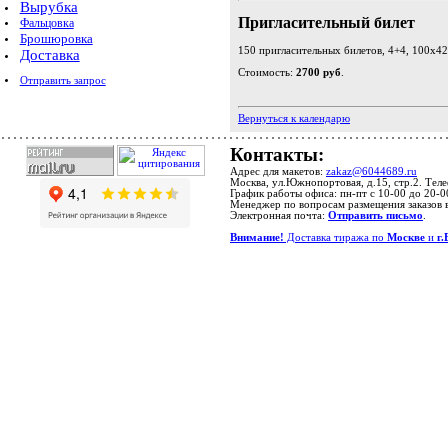
Вырубка
Пригласительный билет
Фальцовка
Брошюровка
150 пригласительных билетов, 4+4, 100х42
Доставка
Стоимость:
2700 руб
.
Отправить запрос
Вернуться к календарю
Контакты:
Адрес для макетов:
zakaz@6044689.ru
Москва, ул.Южнопортовая, д.15, стр.2. Тел
График работы офиса: пн-пт с 10-00 до 20-0
Менеджер по вопросам размещения заказов 
Электронная почта:
Отправить письмо
.
Внимание!
Доставка тиража по
Москве
и
г.