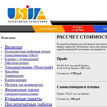
РАССЧЕТ СТОИМОСТИ
Наши цены:
В данной рубрике мы публикуем результа
Визитки
вашим запросам. Возможно здесь вы увидит
нашей компанией постоянно расширяется.
Полноцветная цифровая печать
Бланки фирменные (Офсет)
Прайс
Бланки с нумерацией
Офсетная печать
40 А4 4+4, на своей бумаге.
Тиражирование (Ризограф)
4 А4 4+0 на бумаге 300 г/м2.
Наклейки
Стоимость:
1700 руб
.
Ламинация
Календарики
Печать на конвертах
Самоклеющаяся пленка
Фирменные папки
Самокопирующиеся бланки
Плакат 70х21 см. на виниле.
Бумажные пакеты
Стоимость:
200 руб
.
Послепечатные работы